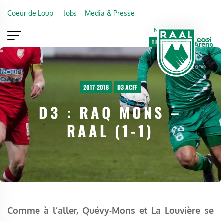
Skip to main content
Coeur de Loup
Jobs
Media & Presse
Newsletter
TICKETING
VIP
FAN SHOP
2017-2018
D3 ACFF
D3 : RAQ MONS –
RAAL (1-1)
Comme à l’aller, Quévy-Mons et La Louvière se