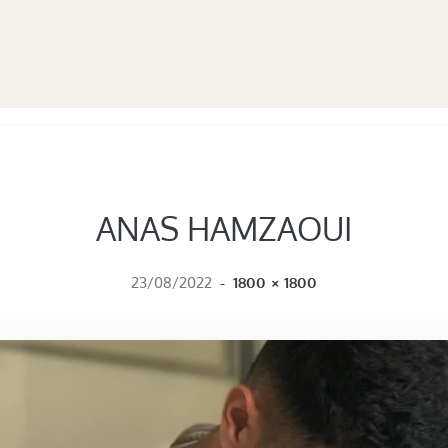
ANAS HAMZAOUI
FULL SIZE
23/08/2022
-
1800 × 1800