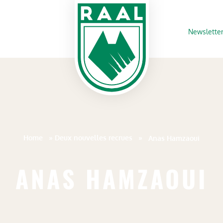
Newslette
Home
»
Deux nouvelles recrues
»
Anas Hamzaoui
ANAS HAMZAOUI