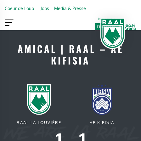
Skip to main content
Coeur de Loup
Jobs
Media & Presse
Newsletter
TICKETING
VIP
FAN SHOP
AMICAL | RAAL – AE
KIFISIA
RAAL LA LOUVIÈRE
AE KIFISIA
1
-
1