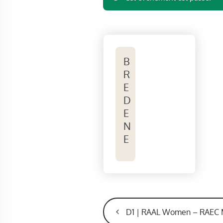
B
R
E
D
E
N
E
NAVIGATION
ÉVÈNEMENT
D1 | RAAL Women – RAEC