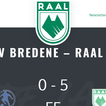
Newslette
SV BREDENE – RAA
0
-
5