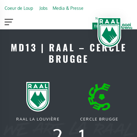
Skip to main content
Coeur de Loup
Jobs
Media & Presse
Newsletter
TICKETING
VIP
FAN SHOP
MD13 | RAAL – CERCLE
BRUGGE
RAAL LA LOUVIÈRE
CERCLE BRUGGE
2
-
1