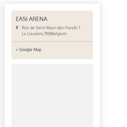
EASI ARENA
Rue de Saint-Maur-des-Fossés 1
La Louvière
,
7100
Belgium
+ Google Map