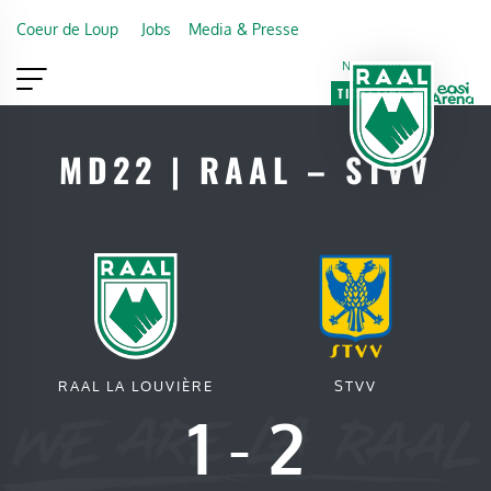
Skip to main content
Coeur de Loup
Jobs
Media & Presse
Newsletter
TICKETING
VIP
FAN SHOP
MD22 | RAAL – STVV
RAAL LA LOUVIÈRE
STVV
1
-
2