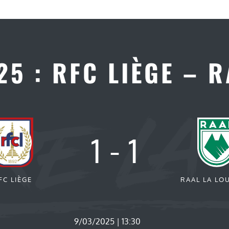
5 : RFC LIÈGE – 
1
-
1
FC LIÈGE
RAAL LA LO
9/03/2025 | 13:30