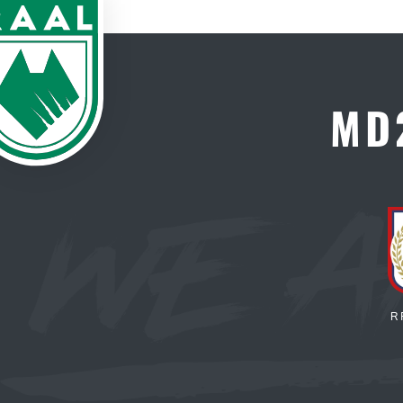
MD2
R