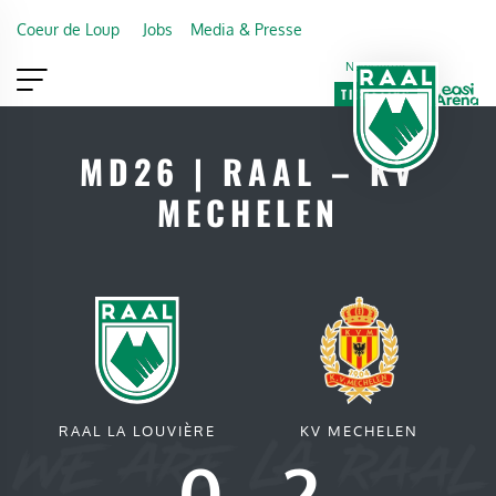
Skip to main content
Coeur de Loup
Jobs
Media & Presse
Newsletter
TICKETING
VIP
FAN SHOP
MD26 | RAAL – KV
MECHELEN
RAAL LA LOUVIÈRE
KV MECHELEN
0
-
2