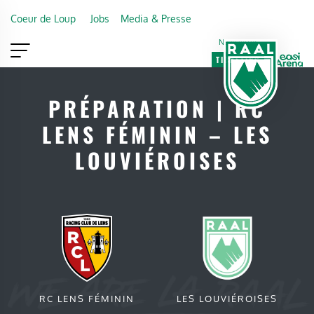
Skip to main content
Coeur de Loup
Jobs
Media & Presse
Newsletter
TICKETING
VIP
FAN SHOP
PRÉPARATION | RC
LENS FÉMININ – LES
LOUVIÉROISES
RC LENS FÉMININ
LES LOUVIÉROISES