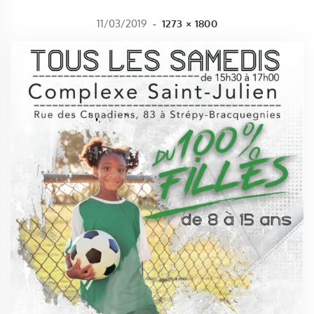
FULL SIZE
11/03/2019
-
1273 × 1800