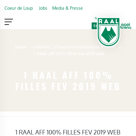
Skip to main content
Coeur de Loup
Jobs
Media & Presse
Newsletter
TICKETING
VIP
FAN SHOP
Home
»
Féminin | Plusieurs événements à venir
»
1 RAAL aff 100% filles fev 2019 web
1 RAAL AFF 100%
FILLES FEV 2019 WEB
1 RAAL AFF 100% FILLES FEV 2019 WEB