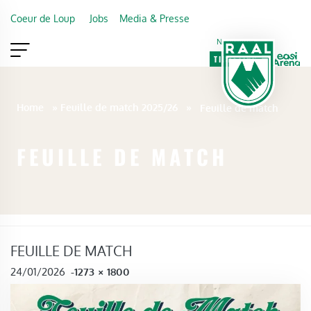
Skip to main content
Coeur de Loup
Jobs
Media & Presse
Newsletter
TICKETING
VIP
FAN SHOP
Home
»
Feuille de match 2025/26
»
Feuille de match
FEUILLE DE MATCH
FEUILLE DE MATCH
FULL SIZE
24/01/2026
-
1273 × 1800