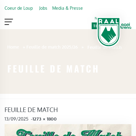
Skip to main content
Coeur de Loup
Jobs
Media & Presse
Newsletter
TICKETING
VIP
FAN SHOP
Home
»
Feuille de match 2025/26
»
Feuille de match
FEUILLE DE MATCH
FEUILLE DE MATCH
FULL SIZE
13/09/2025
-
1273 × 1800