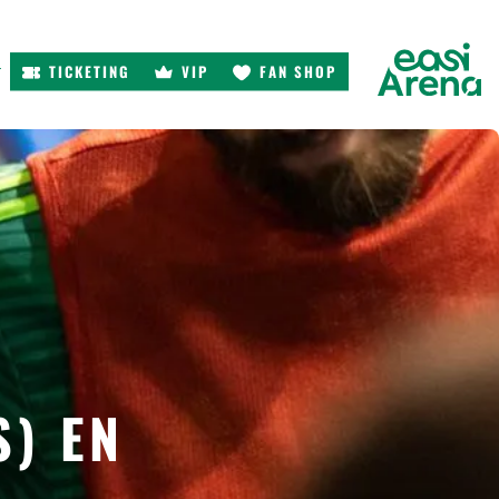
TICKETING
VIP
FAN SHOP
r
S) EN