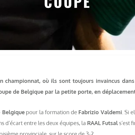
COUPE
en championnat, où ils sont toujours invaincus dans 
Coupe de Belgique par la petite porte, en déplacemen
 Belgique
pour la formation de
Fabrizio Valdemi
. Si 
ns d’écart entre les deux équipes, la
RAAL Futsal
s’est f
oisième provinciale, sur le score de 3-2.