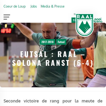
Skip to main content
Coeur de Loup
Jobs
Media & Presse
Newsletter
TICKETING
VIP
FAN SHOP
2017-2018
Futsal
FUTSAL : RAAL –
SOLONA RANST (6-4)
Seconde victoire de rang pour la meute de