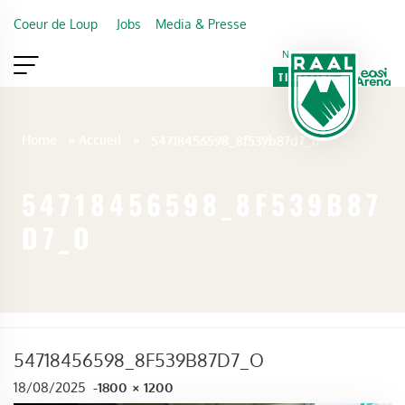
Skip to main content
Coeur de Loup
Jobs
Media & Presse
Newsletter
TICKETING
VIP
FAN SHOP
Home
»
Accueil
»
54718456598_8f539b87d7_o
54718456598_8F539B87
D7_O
54718456598_8F539B87D7_O
FULL SIZE
18/08/2025
-
1800 × 1200