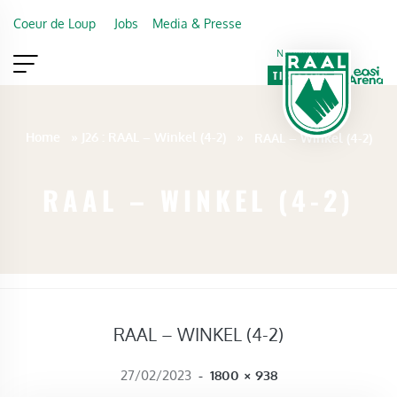
Skip to main content
Coeur de Loup
Jobs
Media & Presse
Newsletter
TICKETING
VIP
FAN SHOP
Home
»
J26 : RAAL – Winkel (4-2)
»
RAAL – Winkel (4-2)
RAAL – WINKEL (4-2)
RAAL – WINKEL (4-2)
FULL SIZE
27/02/2023
-
1800 × 938