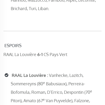
Hannou, Mazzocco, Pambou, Ripet, Lecomte,
Brichard, Turi, Liban.
ESPOIRS
RAAL La Louvière
6-1
CS Pays Vert
RAAL La Louvière :
Vanhecke, Lazitch,
e
Sommereyns (80
Babusiaux), Perreira-
e
Bofomula, Roman, D’Errico, Despontin (70
e
Piton), Amato (67
Van Puyvelde), Falzone,