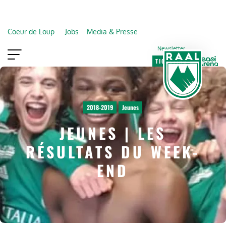
Coeur de Loup
Jobs
Media & Presse
Newsletter
TICKETING
VIP
FAN SHOP
2018-2019
Jeunes
JEUNES | LES
RÉSULTATS DU WEEK-
END