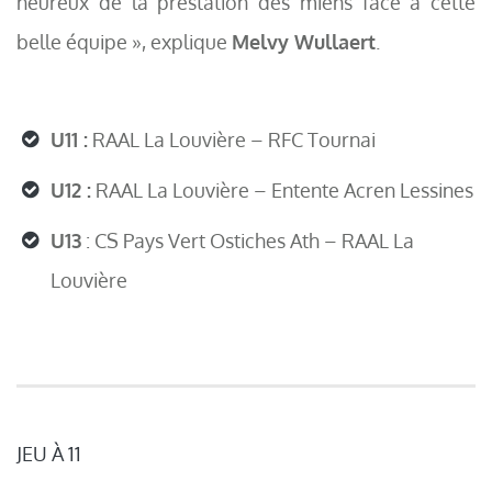
heureux de la prestation des miens face à cette
belle équipe »,
explique
Melvy Wullaert
.
U11 :
RAAL La Louvière – RFC Tournai
U12 :
RAAL La Louvière – Entente Acren Lessines
U13
: CS Pays Vert Ostiches Ath – RAAL La
Louvière
JEU À 11