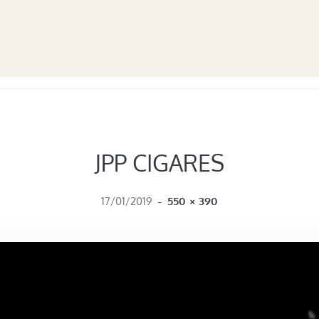
JPP CIGARES
FULL SIZE
17/01/2019
-
550 × 390