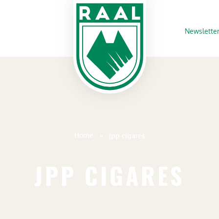
Newslette
Home
»
jpp cigares
JPP CIGARES