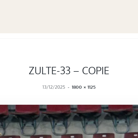
ZULTE-33 – COPIE
FULL SIZE
13/12/2025
-
1800 × 1125