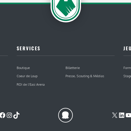
SERVICES
JE
Boutique
Billetterie
Form
Coeur de Loup
Presse, Scouting & Médias
Stag
ROI de l’Easi Arena
Facebook
Instagram
TikTok
X
Lin
Y