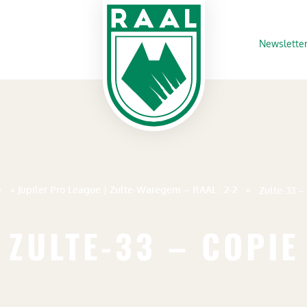
Newslette
e
»
Jupiler Pro League | Zulte-Waregem – RAAL : 2-2
»
Zulte-33 –
ZULTE-33 – COPIE