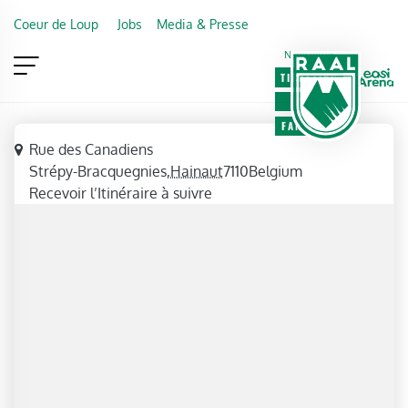
Skip to main content
Coeur de Loup
Jobs
Media & Presse
Newsletter
TICKETING
VIP
FAN SHOP
Adresse
Rue des Canadiens
Strépy-Bracquegnies
,
Hainaut
7110
Belgium
Recevoir l’Itinéraire à suivre