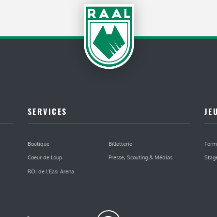
SERVICES
JE
Boutique
Billetterie
Form
Coeur de Loup
Presse, Scouting & Médias
Stag
ROI de l’Easi Arena