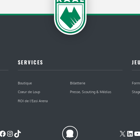
SERVICES
JE
Boutique
Billetterie
Form
Coeur de Loup
Presse, Scouting & Médias
Stag
ROI de l’Easi Arena
Facebook
Instagram
TikTok
X
Lin
Y