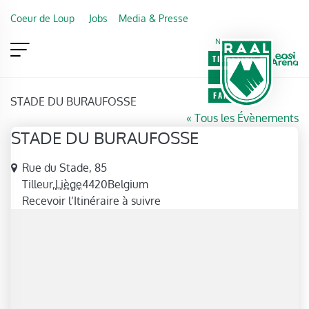
Skip to main content
Coeur de Loup
Jobs
Media & Presse
Newsletter
TICKETING
VIP
FAN SHOP
STADE DU BURAUFOSSE
« Tous les Évènements
STADE DU BURAUFOSSE
Adresse
Rue du Stade, 85
Tilleur
,
Liège
4420
Belgium
Recevoir l’Itinéraire à suivre