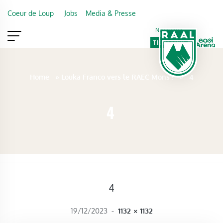
Skip to main content
Coeur de Loup
Jobs
Media & Presse
Newsletter
TICKETING
VIP
FAN SHOP
Home
»
Louka Franco vers le RAEC Mons !
»
4
4
4
FULL SIZE
19/12/2023
-
1132 × 1132