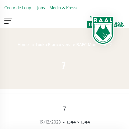
Skip to main content
Coeur de Loup
Jobs
Media & Presse
Newsletter
TICKETING
VIP
FAN SHOP
Home
»
Louka Franco vers le RAEC Mons !
»
7
7
7
FULL SIZE
19/12/2023
-
1344 × 1344