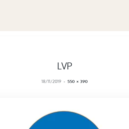
LVP
FULL SIZE
18/11/2019
-
550 × 390