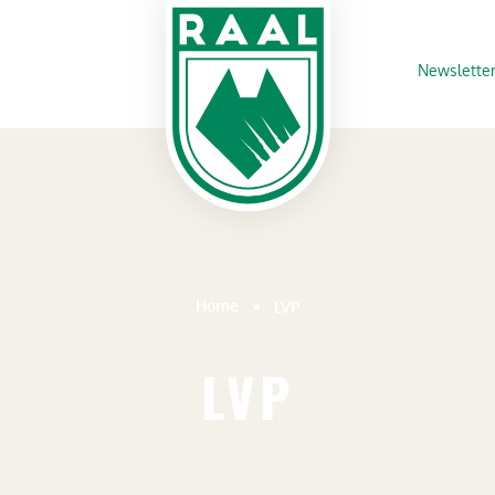
Newslette
Home
»
LVP
LVP