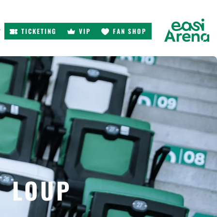
TICKETING
VIP
FAN SHOP
r
N LOUP