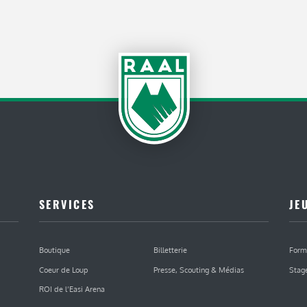
SERVICES
JE
Boutique
Billetterie
Form
Coeur de Loup
Presse, Scouting & Médias
Stag
ROI de l’Easi Arena