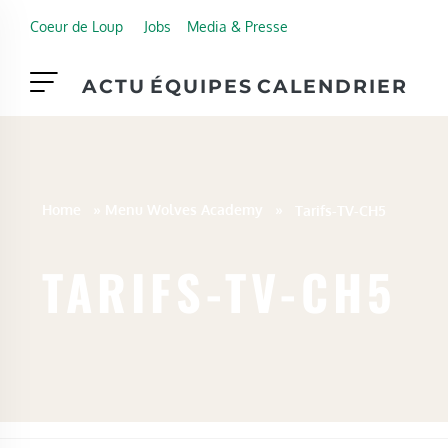
Skip to main content
Coeur de Loup
Jobs
Media & Presse
ACTU
ÉQUIPES
CALENDRIER
Home
»
Menu Wolves Academy
»
Tarifs-TV-CH5
TARIFS-TV-CH5