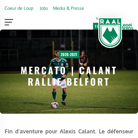
Skip to main content
Coeur de Loup
Jobs
Media & Presse
Newsletter
TICKETING
VIP
FAN SHOP
2020-2021
MERCATO | CALANT
RALLIE BELFORT
Fin d’aventure pour Alexis Calant. Le défenseur