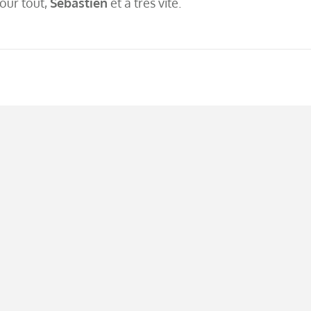
our tout,
Sébastien
et à très vite.