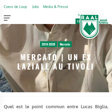
Skip to main content
Coeur de Loup
Jobs
Media & Presse
Newsletter
TICKETING
VIP
FAN SHOP
2019-2020
Mercato
MERCATO | UN EX
LAZIALE AU TIVOLI
Quel est le point commun entre Lucas Biglia,