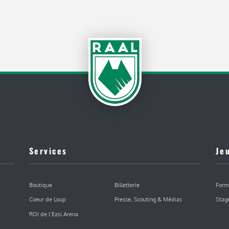
Services
Je
Boutique
Billetterie
Form
Coeur de Loup
Presse, Scouting & Médias
Stag
ROI de l’Easi Arena