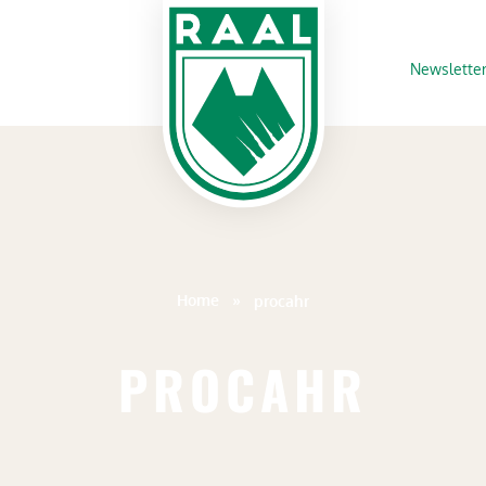
Newslette
Home
»
procahr
PROCAHR