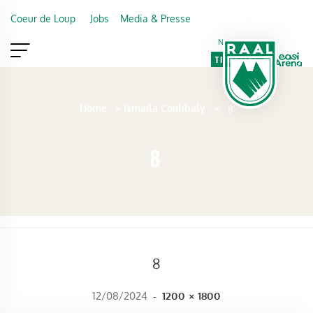
Skip to main content
Coeur de Loup
Jobs
Media & Presse
Newsletter
TICKETING
VIP
FAN SHOP
Home
»
Ismaila Coulibaly
»
8
8
8
FULL SIZE
12/08/2024
-
1200 × 1800