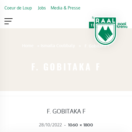
Skip to main content
Coeur de Loup
Jobs
Media & Presse
Newsletter
TICKETING
VIP
FAN SHOP
Home
»
Ismaila Coulibaly
»
F. Gobitaka F
F. GOBITAKA F
F. GOBITAKA F
FULL SIZE
28/10/2022
-
1060 × 1800