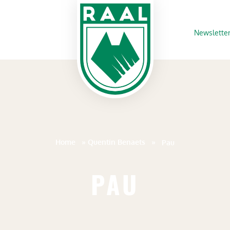
Newslette
Home
»
Quentin Benaets
»
Pau
PAU