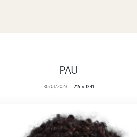
PAU
FULL SIZE
30/01/2023
-
715 × 1341