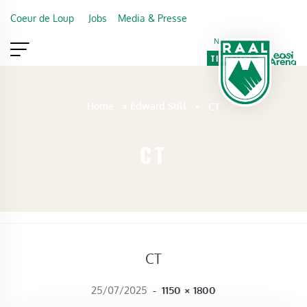
Skip to main content
Coeur de Loup
Jobs
Media & Presse
Newsletter
TICKETING
VIP
FAN SHOP
Home
»
Edward Still
»
CT
CT
CT
FULL SIZE
25/07/2025
-
1150 × 1800