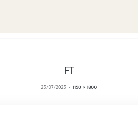
FT
FULL SIZE
25/07/2025
-
1150 × 1800