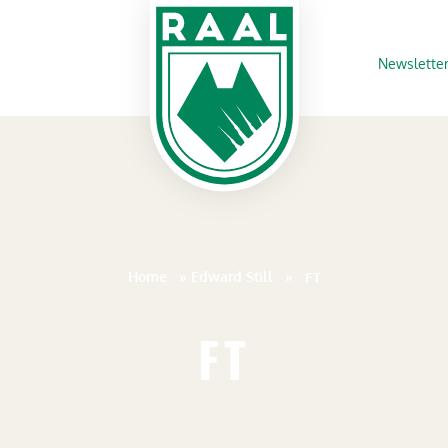
Newslette
Home
»
Edward Still
»
FT
FT