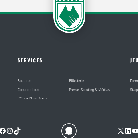
SERVICES
JE
Boutique
Billetterie
Form
Coeur de Loup
Presse, Scouting & Médias
Stag
ROI de l’Easi Arena
Facebook
Instagram
TikTok
X
Lin
Y