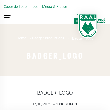
Skip to main content
Coeur de Loup
Jobs
Media & Presse
Newsletter
TICKETING
VIP
FAN SHOP
Home
»
Badger Productions
»
badger_logo
BADGER_LOGO
BADGER_LOGO
FULL SIZE
17/10/2025
-
1800 × 1800