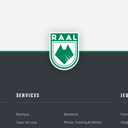
SERVICES
JE
Boutique
Billetterie
Form
Coeur de Loup
Presse, Scouting & Médias
Stag