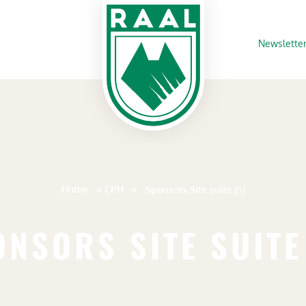
Newslette
Home
»
CPH
»
Sponsors Site suite (5)
NSORS SITE SUITE