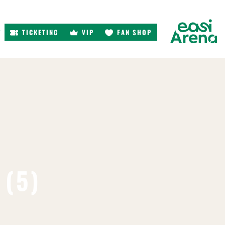
TICKETING
VIP
FAN SHOP
r
 (5)