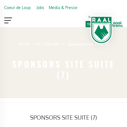
Skip to main content
Coeur de Loup
Jobs
Media & Presse
Newsletter
TICKETING
VIP
FAN SHOP
Home
»
GC COncept
»
Sponsors Site suite (7)
SPONSORS SITE SUITE
(7)
SPONSORS SITE SUITE (7)