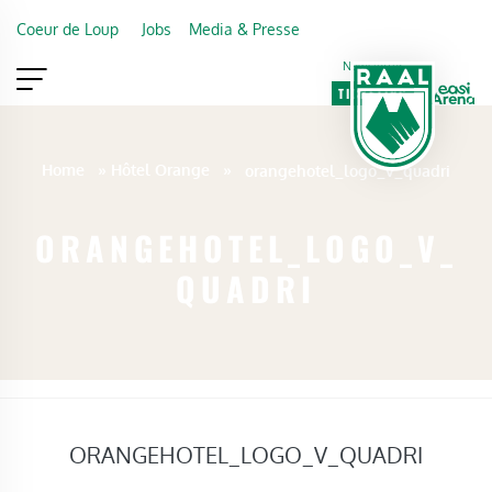
Skip to main content
Coeur de Loup
Jobs
Media & Presse
Newsletter
TICKETING
VIP
FAN SHOP
Home
»
Hôtel Orange
»
orangehotel_logo_v_quadri
ORANGEHOTEL_LOGO_V_
QUADRI
ORANGEHOTEL_LOGO_V_QUADRI