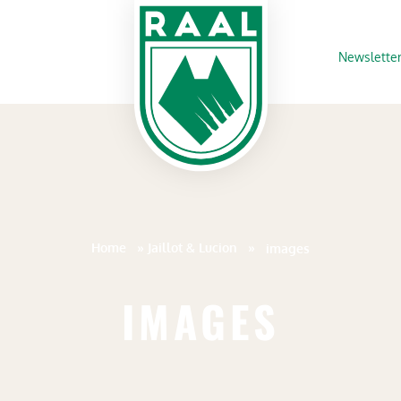
Newslette
Home
»
Jaillot & Lucion
»
images
IMAGES