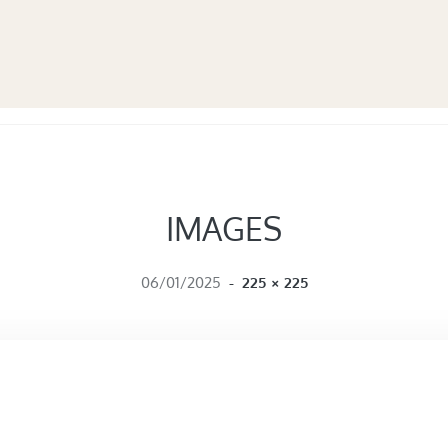
IMAGES
FULL SIZE
06/01/2025
-
225 × 225