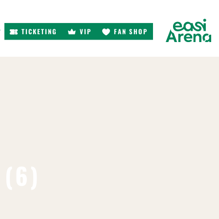
TICKETING
VIP
FAN SHOP
r
 (6)