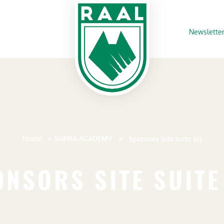
Newslette
Home
»
SUPRA ACADEMY
»
Sponsors Site suite (6)
NSORS SITE SUITE