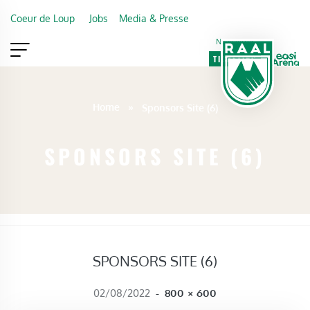
Skip to main content
Coeur de Loup
Jobs
Media & Presse
Newsletter
TICKETING
VIP
FAN SHOP
Home
»
Sponsors Site (6)
SPONSORS SITE (6)
SPONSORS SITE (6)
FULL SIZE
02/08/2022
-
800 × 600