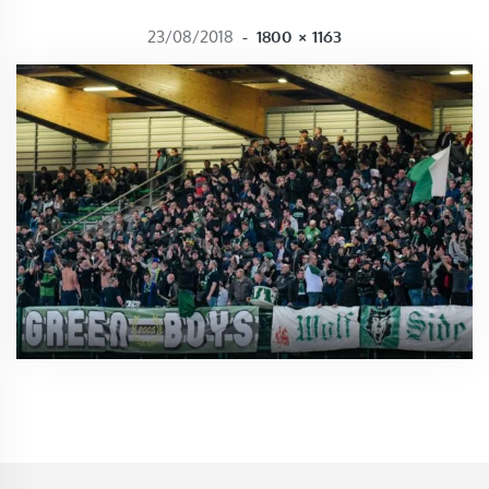
FULL SIZE
23/08/2018
-
1800 × 1163