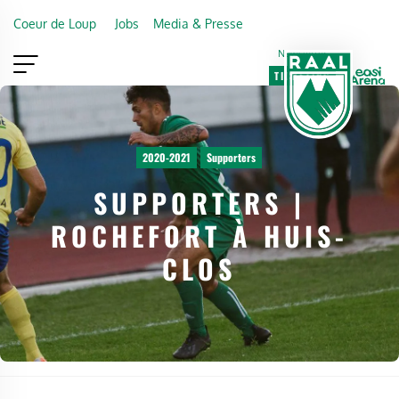
Skip to main content
Coeur de Loup
Jobs
Media & Presse
Newsletter
TICKETING
VIP
FAN SHOP
2020-2021
Supporters
SUPPORTERS |
ROCHEFORT À HUIS-
CLOS