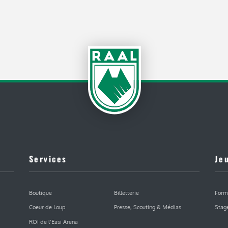
Services
Je
Boutique
Billetterie
Form
Coeur de Loup
Presse, Scouting & Médias
Stag
ROI de l’Easi Arena