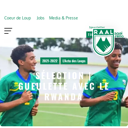
Coeur de Loup
Jobs
Media & Presse
Newsletter
TICKETING
VIP
FAN SHOP
2021-2022
L'Actu des Loups
SÉLECTION |
GUEULETTE AVEC LE
RWANDA