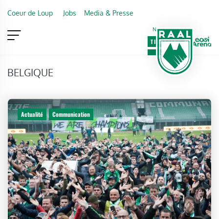
Skip to main content
Coeur de Loup
Jobs
Media & Presse
Newsletter
TICKETING
VIP
FAN SHOP
BELGIQUE
Actualité
Communication